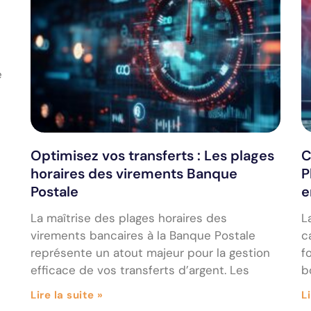
e
Optimisez vos transferts : Les plages
C
horaires des virements Banque
P
Postale
e
La maîtrise des plages horaires des
L
virements bancaires à la Banque Postale
c
représente un atout majeur pour la gestion
f
efficace de vos transferts d’argent. Les
b
Lire la suite »
Li