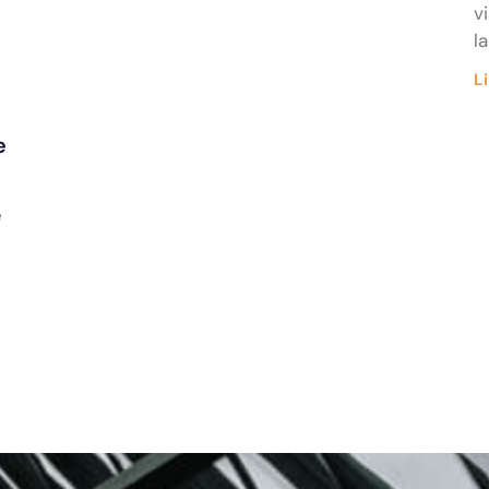
v
la
Li
e
e