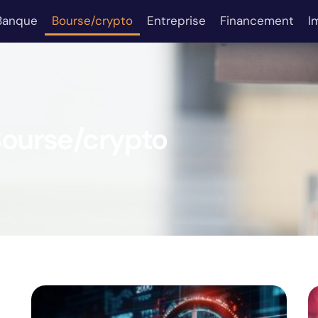
Banque
Bourse/crypto
Entreprise
Financement
I
ourse/crypto